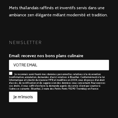
Mets thaïlandais raffinés et inventifs servis dans une
ambiance zen élégante mêlant modernité et tradition.
NEWSLETTER
Email: recevez nos bons plans culinaire
Je reconnais avoir fourni mes données personnelles relatives à la réservation
(confirmation, annulation, demandes d’avis) relatives à Bluethai. Conformément à la loi
Informatique et Liberté du 6 Janvier 1978 et modifiée en 2004, vous disposez d’un droit
d’accès, de rectification et de suppression des données vous concernant. Pour exerces
ces droits, il vous suffit d’en faire la demande auprès du servie client par courrier à
l’adresse suivante : Bluethai, 2 route des Petits Ponts 93290 Tremblay en France