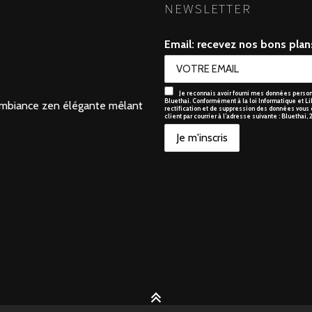
NEWSLETTER
Email: recevez nos bons plans
Je reconnais avoir fourni mes données personn
Bluethai. Conformément à la loi Informatique et Li
e ambiance zen élégante mêlant
rectification et de suppression des données vous c
client par courrier à l’adresse suivante : Bluethai