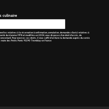
 culinaire
elles relatives à la réservation (confirmation, annulation, demandes d’avis) relatives à
berté du 6 Janvier 1978 et modifiée en 2004, vous disposez d’un droit d’accès, de
oncernant. Pour exerces ces droits, il vous suffit d’en faire la demande auprès du servie
, 2 route des Petits Ponts 93290 Tremblay en France