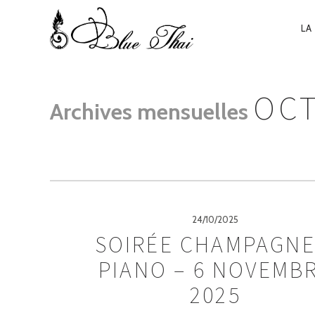
NA
LA
PR
OCT
Archives mensuelles
24/10/2025
SOIRÉE CHAMPAGNE
PIANO – 6 NOVEMB
2025