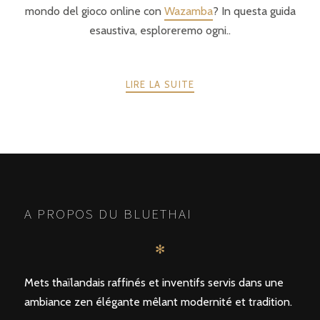
mondo del gioco online con
Wazamba
? In questa guida
esaustiva, esploreremo ogni..
LIRE LA SUITE
POSTS
PRÉCÉDENTE
SUIVANT
NAVIGATION
A PROPOS DU BLUETHAI
✻
Mets thaïlandais raffinés et inventifs servis dans une
ambiance zen élégante mêlant modernité et tradition.