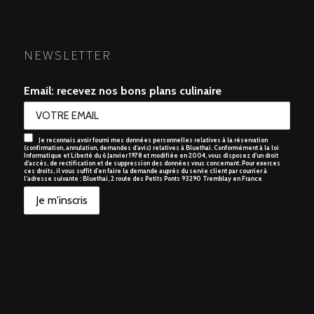
NEWSLETTER
Email: recevez nos bons plans culinaire
Je reconnais avoir fourni mes données personnelles relatives à la réservation
(confirmation, annulation, demandes d’avis) relatives à Bluethai. Conformément à la loi
Informatique et Liberté du 6 Janvier 1978 et modifiée en 2004, vous disposez d’un droit
d’accès, de rectification et de suppression des données vous concernant. Pour exerces
ces droits, il vous suffit d’en faire la demande auprès du servie client par courrier à
l’adresse suivante : Bluethai, 2 route des Petits Ponts 93290 Tremblay en France