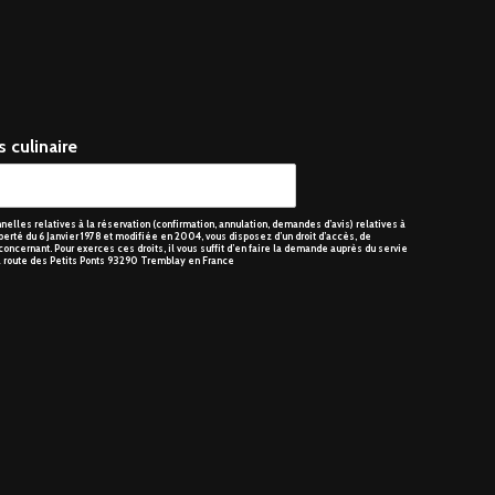
SUIVANT
 culinaire
elles relatives à la réservation (confirmation, annulation, demandes d’avis) relatives à
berté du 6 Janvier 1978 et modifiée en 2004, vous disposez d’un droit d’accès, de
oncernant. Pour exerces ces droits, il vous suffit d’en faire la demande auprès du servie
, 2 route des Petits Ponts 93290 Tremblay en France