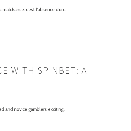
 malchance: c’est l’absence d’un..
E WITH SPINBET: A
ed and novice gamblers exciting..