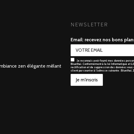
NEWSLETTER
Email: recevez nos bons plans
Je reconnais avoir fourni mes données personn
Bluethai. Conformément à la loi Informatique et Li
e ambiance zen élégante mêlant
rectification et de suppression des données vous c
client par courrier à l’adresse suivante : Bluethai