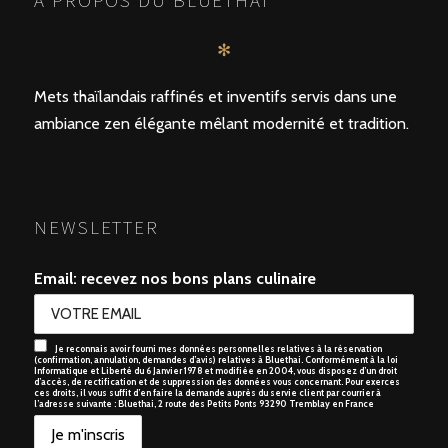
✻
Mets thaïlandais raffinés et inventifs servis dans une
ambiance zen élégante mêlant modernité et tradition.
NEWSLETTER
Email: recevez nos bons plans culinaire
Je reconnais avoir fourni mes données personnelles relatives à la réservation
(confirmation, annulation, demandes d’avis) relatives à Bluethai. Conformément à la loi
Informatique et Liberté du 6 Janvier 1978 et modifiée en 2004, vous disposez d’un droit
d’accès, de rectification et de suppression des données vous concernant. Pour exerces
ces droits, il vous suffit d’en faire la demande auprès du servie client par courrier à
l’adresse suivante : Bluethai, 2 route des Petits Ponts 93290 Tremblay en France