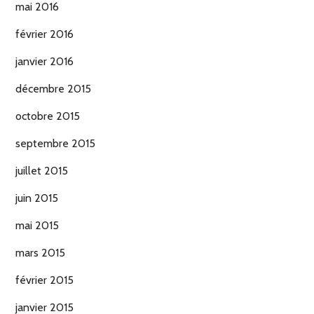
mai 2016
février 2016
janvier 2016
décembre 2015
octobre 2015
septembre 2015
juillet 2015
juin 2015
mai 2015
mars 2015
février 2015
janvier 2015