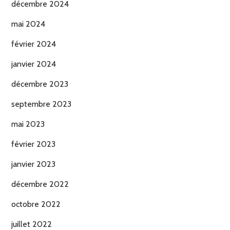
décembre 2024
mai 2024
février 2024
janvier 2024
décembre 2023
septembre 2023
mai 2023
février 2023
janvier 2023
décembre 2022
octobre 2022
juillet 2022