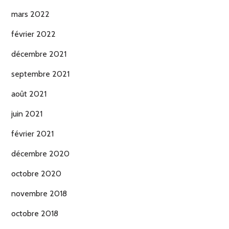
mars 2022
février 2022
décembre 2021
septembre 2021
août 2021
juin 2021
février 2021
décembre 2020
octobre 2020
novembre 2018
octobre 2018