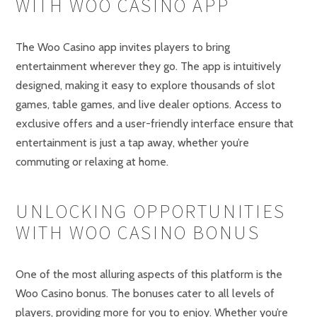
WITH WOO CASINO APP
The Woo Casino app invites players to bring
entertainment wherever they go. The app is intuitively
designed, making it easy to explore thousands of slot
games, table games, and live dealer options. Access to
exclusive offers and a user-friendly interface ensure that
entertainment is just a tap away, whether you’re
commuting or relaxing at home.
UNLOCKING OPPORTUNITIES
WITH WOO CASINO BONUS
One of the most alluring aspects of this platform is the
Woo Casino bonus. The bonuses cater to all levels of
players, providing more for you to enjoy. Whether you’re