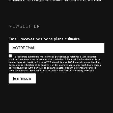
NEWSLETTER
Email: recevez nos bons plans culinaire
Je reconnais avoir fourni mes données personnelles relatives à la réservation
(confirmation, annulation, demandes d’avis) relatives à Bluethai. Conformément à la loi
Informatique et Liberté du 6 Janvier 1978 et modifiée en 2004, vous disposez d’un droit
d’accès, de rectification et de suppression des données vous concernant. Pour exerces
ces droits, il vous suffit d’en faire la demande auprès du servie client par courrier à
l’adresse suivante : Bluethai, 2 route des Petits Ponts 93290 Tremblay en France