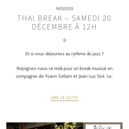
19/12/2025
THAI BREAK – SAMEDI 20
DÉCEMBRE À 12H
✻
Et si vous déjeuniez au rythme du jazz ?
Rejoignez-nous ce midi pour un break musical en
compagnie de Yoann Sellam et Jean-Luc Siré. Le..
LIRE LA SUITE