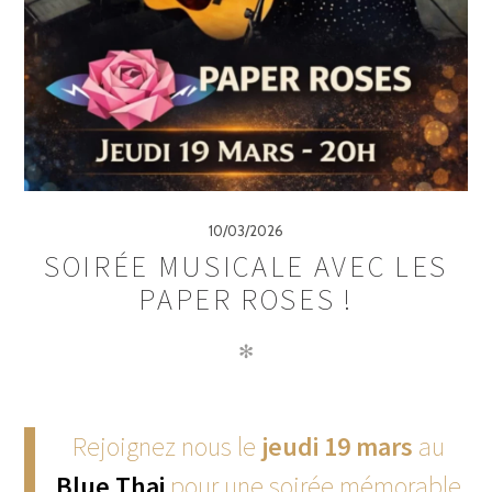
10/03/2026
SOIRÉE MUSICALE AVEC LES
PAPER ROSES !
✻
Rejoignez nous le
jeudi 19 mars
au
Blue Thai
pour une soirée mémorable