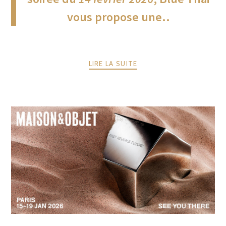
vous propose une..
LIRE LA SUITE