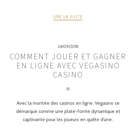
LIRE LA SUITE
24/09/2018
COMMENT JOUER ET GAGNER
EN LIGNE AVEC VEGASINO
CASINO
✻
Avec la montée des casinos en ligne, Vegasino se
démarque comme une plate-forme dynamique et
captivante pour les joueurs en quête d’une..