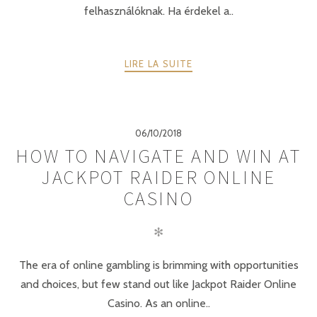
felhasználóknak. Ha érdekel a..
LIRE LA SUITE
06/10/2018
HOW TO NAVIGATE AND WIN AT
JACKPOT RAIDER ONLINE
CASINO
✻
The era of online gambling is brimming with opportunities
and choices, but few stand out like Jackpot Raider Online
Casino. As an online..