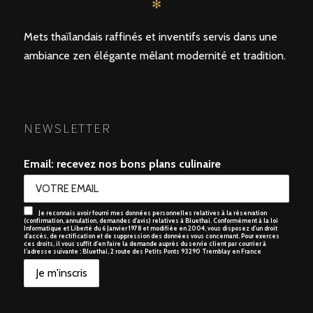
✻
Mets thaïlandais raffinés et inventifs servis dans une
ambiance zen élégante mêlant modernité et tradition.
NEWSLETTER
Email: recevez nos bons plans culinaire
Je reconnais avoir fourni mes données personnelles relatives à la réservation
(confirmation, annulation, demandes d’avis) relatives à Bluethai. Conformément à la loi
Informatique et Liberté du 6 Janvier 1978 et modifiée en 2004, vous disposez d’un droit
d’accès, de rectification et de suppression des données vous concernant. Pour exerces
ces droits, il vous suffit d’en faire la demande auprès du servie client par courrier à
l’adresse suivante : Bluethai, 2 route des Petits Ponts 93290 Tremblay en France