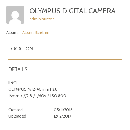
OLYMPUS DIGITAL CAMERA
administrator
Album:
Album Bluethai
LOCATION
DETAILS
E-M1
OLYMPUS M.12-40mm F2.8
16mm
/
ƒ/2.8
/
1/60s
/
ISO 800
Created
05/11/2016
Uploaded
12/12/2017