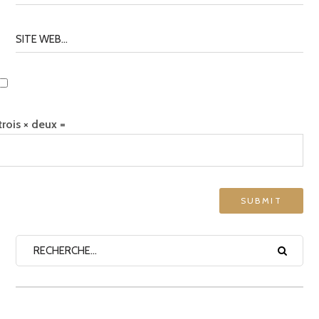
trois × deux =