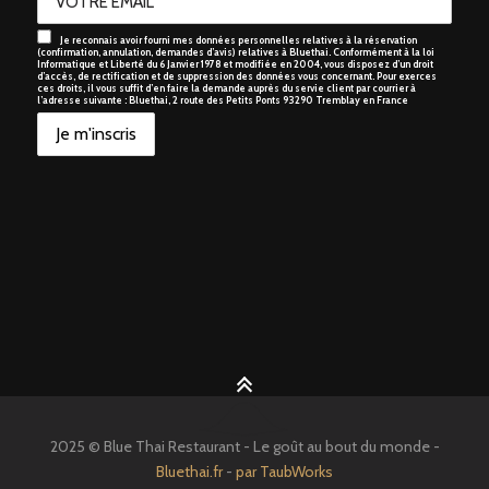
Je reconnais avoir fourni mes données personnelles relatives à la réservation
(confirmation, annulation, demandes d’avis) relatives à Bluethai. Conformément à la loi
Informatique et Liberté du 6 Janvier 1978 et modifiée en 2004, vous disposez d’un droit
d’accès, de rectification et de suppression des données vous concernant. Pour exerces
ces droits, il vous suffit d’en faire la demande auprès du servie client par courrier à
l’adresse suivante : Bluethai, 2 route des Petits Ponts 93290 Tremblay en France
2025 © Blue Thai Restaurant - Le goût au bout du monde -
Bluethai.fr
-
par TaubWorks