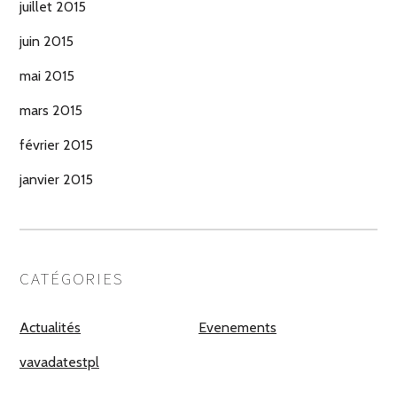
juillet 2015
juin 2015
mai 2015
mars 2015
février 2015
janvier 2015
CATÉGORIES
Actualités
Evenements
vavadatestpl