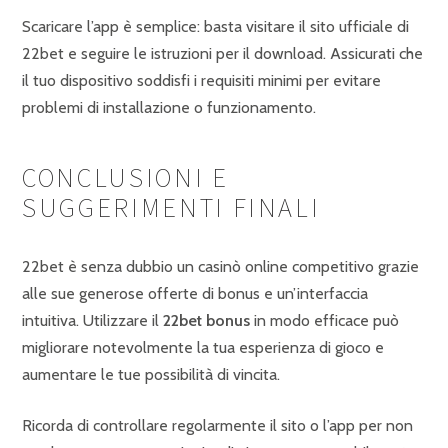
Scaricare l’app è semplice: basta visitare il sito ufficiale di
22bet e seguire le istruzioni per il download. Assicurati che
il tuo dispositivo soddisfi i requisiti minimi per evitare
problemi di installazione o funzionamento.
CONCLUSIONI E
SUGGERIMENTI FINALI
22bet è senza dubbio un casinò online competitivo grazie
alle sue generose offerte di bonus e un’interfaccia
intuitiva. Utilizzare il
22bet bonus
in modo efficace può
migliorare notevolmente la tua esperienza di gioco e
aumentare le tue possibilità di vincita.
Ricorda di controllare regolarmente il sito o l’app per non