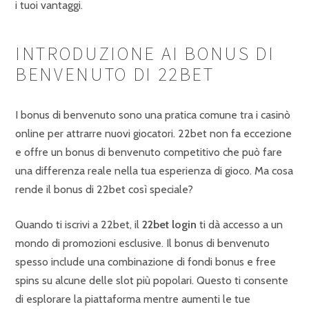
i tuoi vantaggi.
INTRODUZIONE AI BONUS DI
BENVENUTO DI 22BET
I bonus di benvenuto sono una pratica comune tra i casinò
online per attrarre nuovi giocatori. 22bet non fa eccezione
e offre un bonus di benvenuto competitivo che può fare
una differenza reale nella tua esperienza di gioco. Ma cosa
rende il bonus di 22bet così speciale?
Quando ti iscrivi a 22bet, il
22bet login
ti dà accesso a un
mondo di promozioni esclusive. Il bonus di benvenuto
spesso include una combinazione di fondi bonus e free
spins su alcune delle slot più popolari. Questo ti consente
di esplorare la piattaforma mentre aumenti le tue