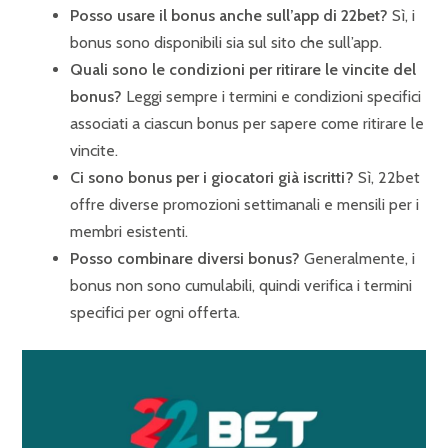
Posso usare il bonus anche sull’app di 22bet?
Sì, i
bonus sono disponibili sia sul sito che sull’app.
Quali sono le condizioni per ritirare le vincite del
bonus?
Leggi sempre i termini e condizioni specifici
associati a ciascun bonus per sapere come ritirare le
vincite.
Ci sono bonus per i giocatori già iscritti?
Sì, 22bet
offre diverse promozioni settimanali e mensili per i
membri esistenti.
Posso combinare diversi bonus?
Generalmente, i
bonus non sono cumulabili, quindi verifica i termini
specifici per ogni offerta.