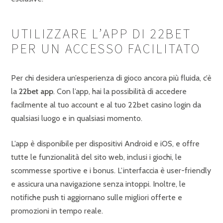
UTILIZZARE L’APP DI 22BET
PER UN ACCESSO FACILITATO
Per chi desidera un’esperienza di gioco ancora più fluida, c’è
la
22bet app
. Con l’app, hai la possibilità di accedere
facilmente al tuo account e al tuo 22bet casino login da
qualsiasi luogo e in qualsiasi momento.
L’app è disponibile per dispositivi Android e iOS, e offre
tutte le funzionalità del sito web, inclusi i giochi, le
scommesse sportive e i bonus. L’interfaccia è user-friendly
e assicura una navigazione senza intoppi. Inoltre, le
notifiche push ti aggiornano sulle migliori offerte e
promozioni in tempo reale.