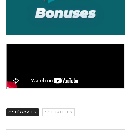
CATÉGORIES
ACTUALITÉS